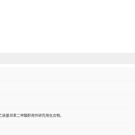
苯基乙炔基邻苯二甲酸酐用作研究用化合物。