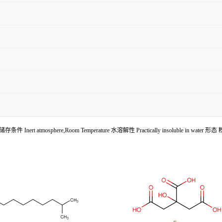
cted) 储存条件 Inert atmosphere,Room Temperature 水溶解性 Practically insoluble 