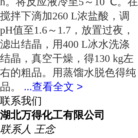
h。将反应液冷至5～10 ℃。在
搅拌下滴加260 L浓盐酸，调
pH值至1.6～1.7，放置过夜，
滤出结晶，用400 L冰水洗涤
结晶，真空干燥，得130 kg左
右的粗品。用蒸馏水脱色得纯
...
查看全文 >
品。
联系我们
湖北万得化工有限公司
联系人
王念