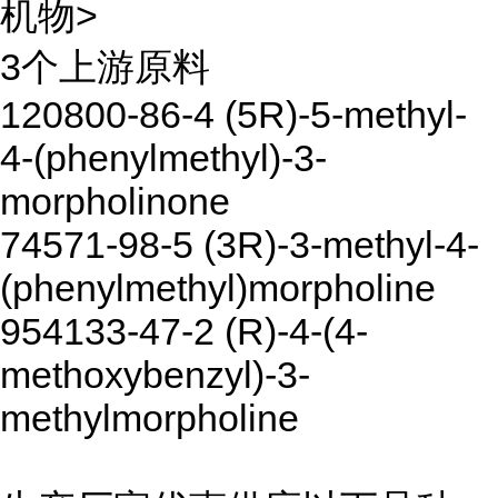
机物>
3个上游原料
120800-86-4 (5R)-5-methyl-
4-(phenylmethyl)-3-
morpholinone
74571-98-5 (3R)-3-methyl-4-
(phenylmethyl)morpholine
954133-47-2 (R)-4-(4-
methoxybenzyl)-3-
methylmorpholine