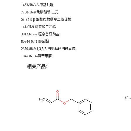
1453-58-3 3-甲基吡唑
7758-16-9 焦磷酸钠 二元
53-84-9 β-烟酰胺腺嘌呤二核苷酸
141-05-9 马来酸二乙酯
30123-17-2 噻奈普汀钠盐
80844-07-1 醚菊酯
2370-88-9 1,3,5,7-四甲基环四硅氧烷
104-88-1 4-氯苯甲醛
相关产品：