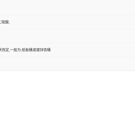
二羧酸;
状而定,一般为:纸板桶或镀锌铁桶