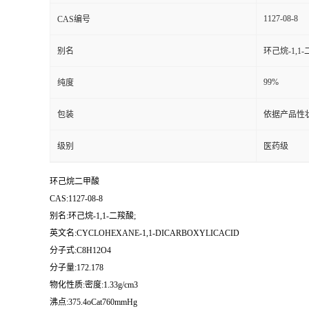
1127-08-8
CAS编号
别名
环己烷-1,1-
99%
纯度
包装
依据产品性
级别
医药级
环己烷二甲酸
CAS:1127-08-8
别名:环己烷-1,1-二羧酸;
英文名:CYCLOHEXANE-1,1-DICARBOXYLICACID
分子式:C8H12O4
分子量:172.178
物化性质:密度:1.33g/cm3
沸点:375.4oCat760mmHg