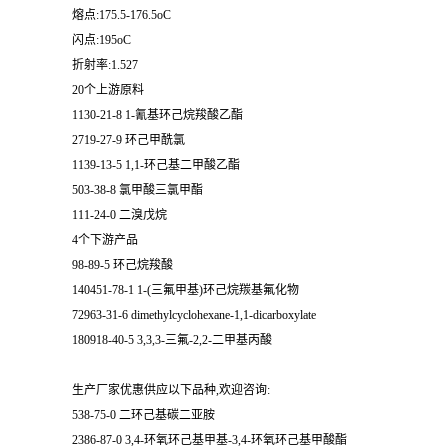
熔点:175.5-176.5oC
闪点:195oC
折射率:1.527
20个上游原料
1130-21-8 1-氰基环己烷羧酸乙酯
2719-27-9 环己甲酰氯
1139-13-5 1,1-环己基二甲酸乙酯
503-38-8 氯甲酸三氯甲酯
111-24-0 二溴戊烷
4个下游产品
98-89-5 环己烷羧酸
140451-78-1 1-(三氟甲基)环己烷羰基氟化物
72963-31-6 dimethylcyclohexane-1,1-dicarboxylate
180918-40-5 3,3,3-三氟-2,2-二甲基丙酸
生产厂家优惠供应以下品种,欢迎咨询:
538-75-0 二环己基碳二亚胺
2386-87-0 3,4-环氧环己基甲基-3,4-环氧环己基甲酸酯