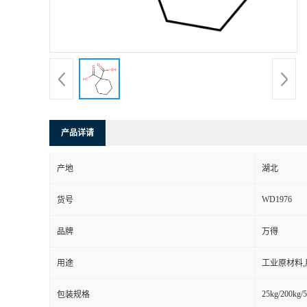
产品详请
产地
湖北
WD1976
货号
品牌
万得
用途
工业原材料
25kg/200kg/5
包装规格