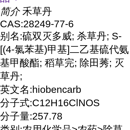
简介
禾草丹
CAS:28249-77-6
别名:硫双灭多威; 杀草丹; S-
[(4-氯苯基)甲基]二乙基硫代氨
基甲酸酯; 稻草完; 除田莠; 灭
草丹;
英文名:hiobencarb
分子式:C12H16ClNOS
分子量:257.78
类别:农用化学品>农药>除草