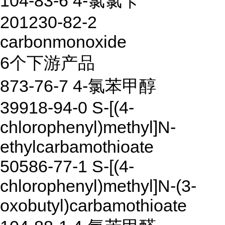
104-83-6 4-氯氯苄
201230-82-2
carbonmonoxide
6个下游产品
873-76-7 4-氯苯甲醇
39918-94-0 S-[(4-
chlorophenyl)methyl]N-
ethylcarbamothioate
50586-77-1 S-[(4-
chlorophenyl)methyl]N-(3-
oxobutyl)carbamothioate