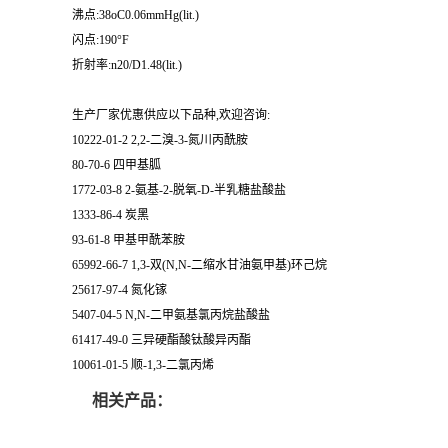
沸点:38oC0.06mmHg(lit.)
闪点:190°F
折射率:n20/D1.48(lit.)
生产厂家优惠供应以下品种,欢迎咨询:
10222-01-2 2,2-二溴-3-氮川丙酰胺
80-70-6 四甲基胍
1772-03-8 2-氨基-2-脱氧-D-半乳糖盐酸盐
1333-86-4 炭黑
93-61-8 甲基甲酰苯胺
65992-66-7 1,3-双(N,N-二缩水甘油氨甲基)环己烷
25617-97-4 氮化镓
5407-04-5 N,N-二甲氨基氯丙烷盐酸盐
61417-49-0 三异硬酯酸钛酸异丙酯
10061-01-5 顺-1,3-二氯丙烯
相关产品：