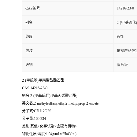
14216-23-0
CAS编号
别名
2-(甲基硫
99%
纯度
包装
依据产品性
级别
医药级
2-(甲硫基)甲丙烯酰酸乙酯
CAS:14216-23-0
别名:2-(甲基硫代)甲基丙烯酸乙酯;
英文名:2-methylsulfanylethyl2-methylprop-2-enoate
分子式:C7H12O2S
分子量:160.234
类别:其他>化学试剂>含硫有机物>
物化性质:密度:1.04g/mLat25oC(lit.)