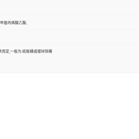
代)甲基丙烯酸乙酯;
状而定,一般为:纸板桶或镀锌铁桶