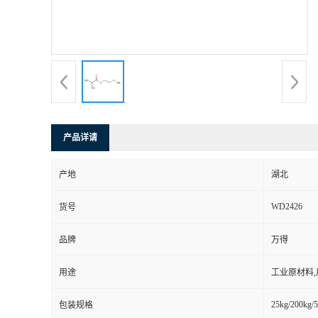
产品详请
产地
湖北
WD2426
货号
品牌
万得
用途
工业原材料
25kg/200kg/5
包装规格