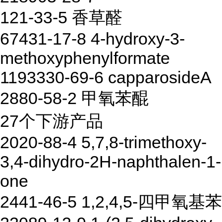
121-33-5 香草醛
67431-17-8 4-hydroxy-3-
methoxyphenylformate
1193330-69-6 capparosideA
2880-58-2 甲氧苯醌
27个下游产品
2020-88-4 5,7,8-trimethoxy-
3,4-dihydro-2H-naphthalen-1-
one
2441-46-5 1,2,4,5-四甲氧基苯