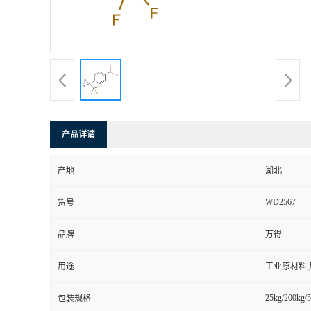
产品详请
产地
湖北
WD2567
货号
品牌
万得
用途
工业原材料
25kg/200kg/5
包装规格