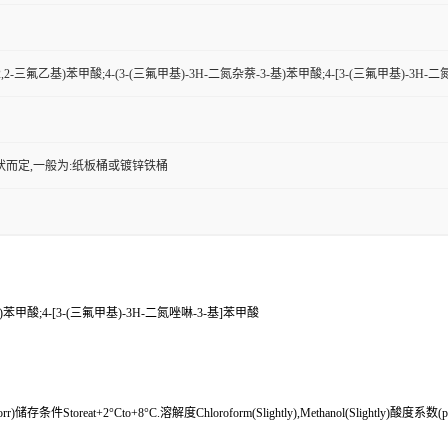
2,2,2-三氟乙基)苯甲酸;4-(3-(三氟甲基)-3H-二氮杂萘-3-基)苯甲酸;4-[3-(三氟甲基)-3H
状而定,一般为:纸板桶或镀锌铁桶
-基)苯甲酸;4-[3-(三氟甲基)-3H-二氮唑啉-3-基]苯甲酸
储存条件Storeat+2°Cto+8°C.溶解度Chloroform(Slightly),Methanol(Slightly)酸度系数(pK