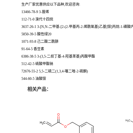
生产厂家优惠供应以下品种,欢迎咨询:
13466-78-9 3-蒈烯
112-71-0 溴代十四烷
3637-26-1 3-[N,N-二甲基-[2-(2-甲基丙-2-烯酰氧基)乙基]铵]丙烷-1-磺
5850-39-5 酸性绿20
1071-93-8 己二酸二酰肼
91-64-5 香豆素
6386-38-5 3-(3,5-二叔丁基-4-羟基苯基)丙酸甲酯
512-42-5 硫酸甲酯钠
72676-55-2 5,5-二硫二(1,3,4-噻二唑-2-硫酮)
544-60-5 油酸铵
相关产品：