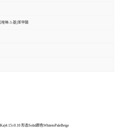
-二氮唑啉-3-基]苯甲酸
a)4.15±0.10 形态Solid颜色WhitetoPaleBeige