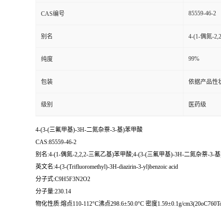
85559-46-2
CAS编号
别名
4-(1-偶氮-
99%
纯度
包装
依据产品性
级别
医药级
4-(3-(三氟甲基)-3H-二氮杂萘-3-基)苯甲酸
CAS:85559-46-2
别名:4-(1-偶氮-2,2,2-三氟乙基)苯甲酸;4-(3-(三氟甲基)-3H-二氮杂萘-3
英文名:4-(3-(Trifluoromethyl)-3H-diazirin-3-yl)benzoic acid
分子式:C9H5F3N2O2
分子量:230.14
物化性质:熔点110-112°C沸点298.6±50.0°C 密度1.59±0.1g/cm3(20oC760Torr)