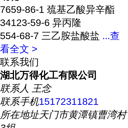
7659-86-1 巯基乙酸异辛酯
34123-59-6 异丙隆
554-68-7 三乙胺盐酸盐
...
查
看全文 >
联系我们
湖北万得化工有限公司
联系人
王念
联系手机
15172311821
所在地址
天门市黄潭镇曹湾村
3组