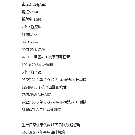
密度:1.624g/cm3
熔点:267oC
折射率:1.591
7个上游原料
114987-37-0
87832-35-7
9005-25-8 淀粉
97-30-3 甲基α-D-吡喃葡萄糖苷
10016-20-3 α-环糊精
6个下游产品
97227-32-2 单-2-O-(对甲苯磺酰)-γ-环糊精
129499-78-1 抗坏血酸葡糖苷
7585-39-9 β-环糊精
97227-33-3 单-6-O-(对甲苯磺酰)-γ-环糊精
51166-71-3 二甲基环糊精
生产厂家优惠供应以下品种,欢迎咨询:
546-56-5 八苯基环四硅氧烷