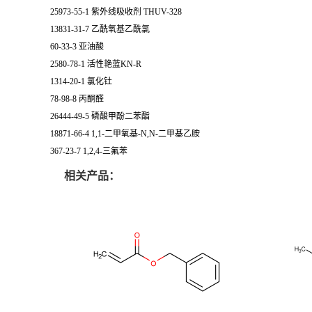
25973-55-1 紫外线吸收剂 THUV-328
13831-31-7 乙酰氧基乙酰氯
60-33-3 亚油酸
2580-78-1 活性艳蓝KN-R
1314-20-1 氯化钍
78-98-8 丙酮醛
26444-49-5 磷酸甲酚二苯酯
18871-66-4 1,1-二甲氧基-N,N-二甲基乙胺
367-23-7 1,2,4-三氟苯
相关产品：