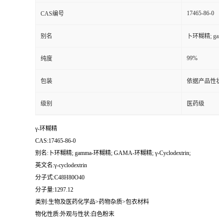
17465-86-0
CAS编号
别名
卜环糊精; gam
99%
纯度
包装
依据产品性
级别
医药级
γ-环糊精
CAS:17465-86-0
别名:卜环糊精; gamma-环糊精; GAMA-环糊精; γ-Cyclodextrin;
英文名:γ-cyclodextrin
分子式:C48H80O40
分子量:1297.12
类别:生物及医药化学品>药物杂质>包衣材料
物化性质:外观与性状:白色粉末