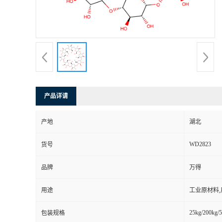
产品详请
产地
湖北
WD2823
货号
品牌
万得
用途
工业原材料
25kg/200kg/5
包装规格