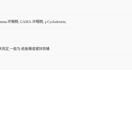
ma-环糊精; GAMA-环糊精; γ-Cyclodextrin;
状而定,一般为:纸板桶或镀锌铁桶