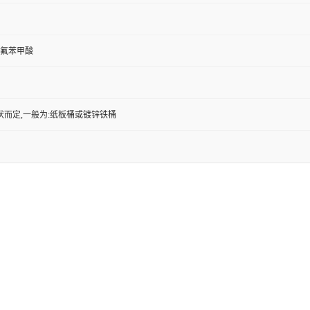
5-三氟苯甲酸
状而定,一般为:纸板桶或镀锌铁桶