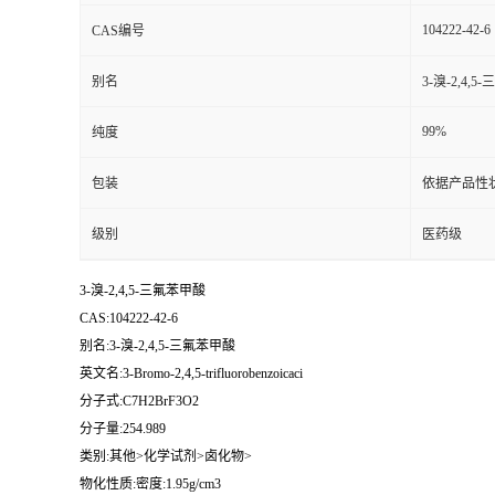
104222-42-6
CAS编号
别名
3-溴-2,4,
99%
纯度
包装
依据产品性
级别
医药级
3-溴-2,4,5-三氟苯甲酸
CAS:104222-42-6
别名:3-溴-2,4,5-三氟苯甲酸
英文名:3-Bromo-2,4,5-trifluorobenzoicaci
分子式:C7H2BrF3O2
分子量:254.989
类别:其他>化学试剂>卤化物>
物化性质:密度:1.95g/cm3