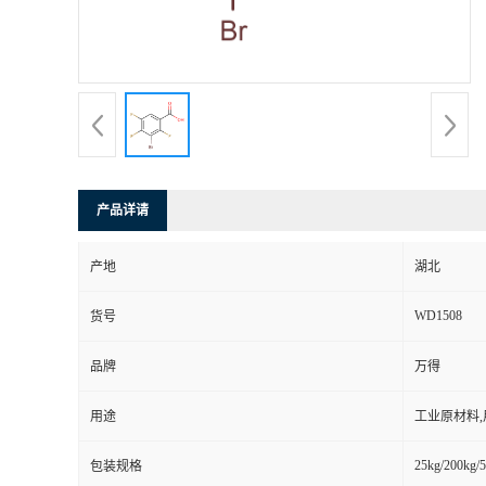
产品详请
产地
湖北
WD1508
货号
品牌
万得
用途
工业原材料
25kg/200kg/5
包装规格