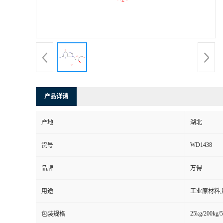
产品详请
产地
湖北
WD1438
货号
品牌
万得
用途
工业原材料
25kg/200kg/5
包装规格