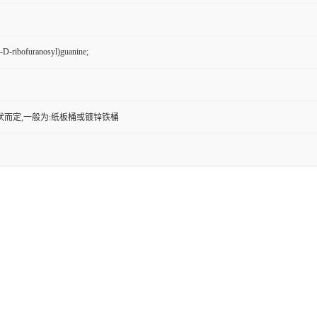
-D-ribofuranosyl)guanine;
状而定,一般为:纸板桶或镀锌铁桶