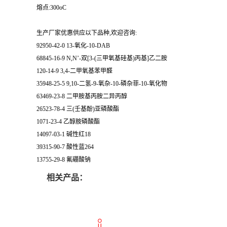
熔点:300oC
生产厂家优惠供应以下品种,欢迎咨询:
92950-42-0 13-氧化-10-DAB
68845-16-9 N,N’-双[3-(三甲氧基硅基)丙基]乙二胺
120-14-9 3,4-二甲氧基苯甲醛
35948-25-5 9,10-二氢-9-氧杂-10-磷杂菲-10-氧化物
63469-23-8 二甲胺基丙胺二异丙醇
26523-78-4 三(壬基酚)亚磷酸酯
1071-23-4 乙醇胺磷酸酯
14097-03-1 碱性红18
39315-90-7 酸性蓝264
13755-29-8 氟硼酸钠
相关产品：