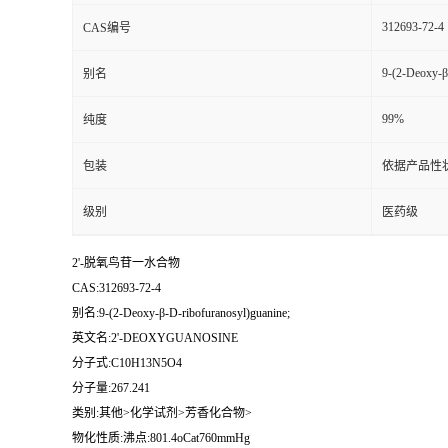
312693-72-4
CAS编号
9-(2-Deoxy-β
别名
99%
纯度
包装
依据产品性
级别
医药级
2'-脱氧鸟苷一水合物
CAS:312693-72-4
别名:9-(2-Deoxy-β-D-ribofuranosyl)guanine;
英文名:2'-DEOXYGUANOSINE
分子式:C10H13N5O4
分子量:267.241
类别:其他>化学试剂>芳香化合物>
物化性质:沸点:801.4oCat760mmHg