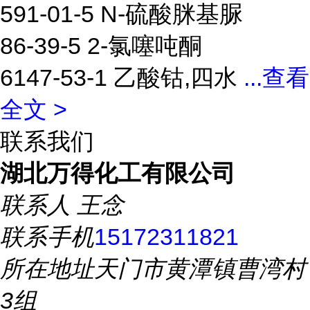
591-01-5 N-硫酸脒基脲
86-39-5 2-氯噻吨酮
6147-53-1 乙酸钴,四水
...
查看
全文 >
联系我们
湖北万得化工有限公司
联系人
王念
联系手机
15172311821
所在地址
天门市黄潭镇曹湾村
3组