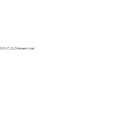
9,13,17,21,25-hexaen-1-yne