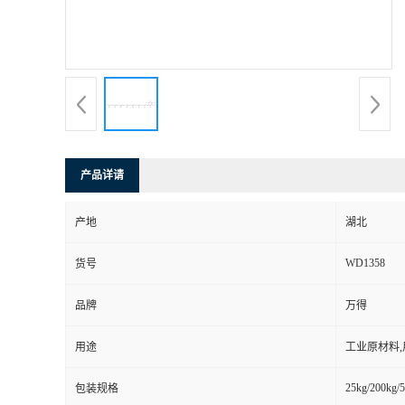
产品详请
产地
湖北
WD1358
货号
品牌
万得
用途
工业原材料
25kg/200kg/5
包装规格