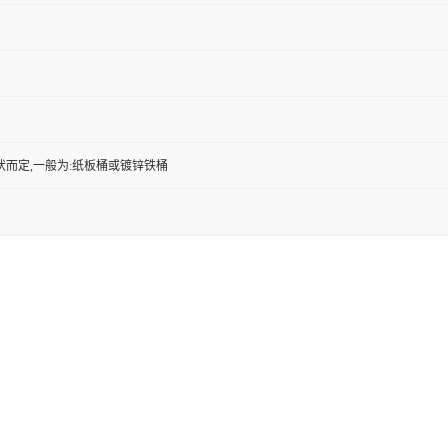
状而定,一般为:纸板桶或镀锌铁桶