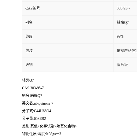
303-95-7
CAS编号
别名
辅酶Q7
99%
纯度
包装
依据产品性
级别
医药级
辅酶Q7
CAS:303-95-7
别名:辅酶Q7
英文名:ubiquinone-7
分子式:C44H66O4
分子量:658.992
类别:其他>化学试剂>羰基化合物>
物化性质:密度:0.98g/cm3