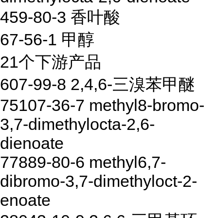
459-80-3 香叶酸
67-56-1 甲醇
21个下游产品
607-99-8 2,4,6-三溴苯甲醚
75107-36-7 methyl8-bromo-
3,7-dimethylocta-2,6-
dienoate
77889-80-6 methyl6,7-
dibromo-3,7-dimethyloct-2-
enoate