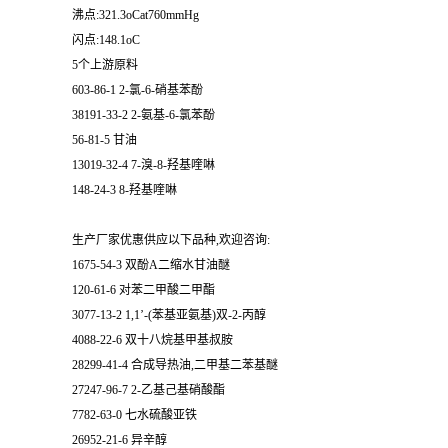
沸点:321.3oCat760mmHg
闪点:148.1oC
5个上游原料
603-86-1 2-氯-6-硝基苯酚
38191-33-2 2-氨基-6-氯苯酚
56-81-5 甘油
13019-32-4 7-溴-8-羟基喹啉
148-24-3 8-羟基喹啉
生产厂家优惠供应以下品种,欢迎咨询:
1675-54-3 双酚A二缩水甘油醚
120-61-6 对苯二甲酸二甲酯
3077-13-2 1,1’-(苯基亚氨基)双-2-丙醇
4088-22-6 双十八烷基甲基叔胺
28299-41-4 合成导热油,二甲基二苯基醚
27247-96-7 2-乙基己基硝酸酯
7782-63-0 七水硫酸亚铁
26952-21-6 异辛醇