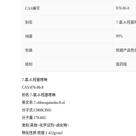
876-86-8
CAS编号
别名
7-氯-8-羟
99%
纯度
包装
依据产品性
级别
医药级
7-氯-8-羟基喹啉
CAS:876-86-8
别名:7-氯-8-羟基喹啉
英文名:7-chloroquinolin-8-ol
分子式:C9H6ClNO
分子量:179.603
类别:其他>化学试剂>卤化物>
物化性质:密度:1.412g/cm3