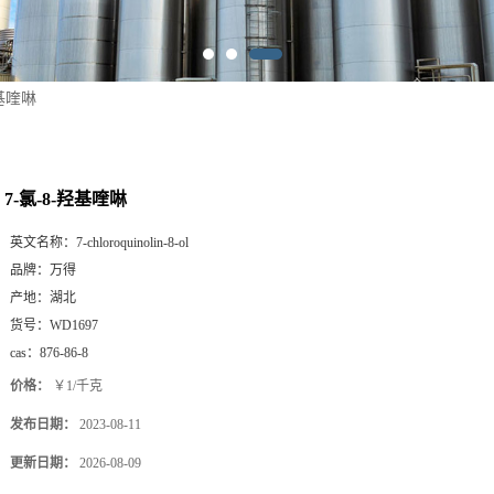
羟基喹啉
7-氯-8-羟基喹啉
英文名称：
7-chloroquinolin-8-ol
品牌：
万得
产地：
湖北
货号：
WD1697
cas：
876-86-8
价格：
￥1/千克
发布日期：
2023-08-11
更新日期：
2026-08-09