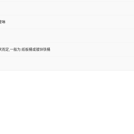
基喹啉
状而定,一般为:纸板桶或镀锌铁桶