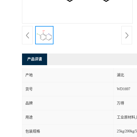
产品详请
产地
湖北
WD1697
货号
品牌
万得
用途
工业原材料
25kg/200kg/5
包装规格