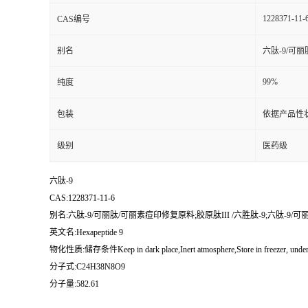
1228371-11-
CAS编号
别名
六肽-9/可丽
99%
纯度
包装
依据产品性
级别
医药级
六肽-9
CAS:1228371-11-6
别名:六肽-9/可丽肽/可丽素痘印修复原料;胶原肽III /六胜肽-9;六肽-9/可丽肽
英文名:Hexapeptide 9
物化性质:储存条件Keep in dark place,Inert atmosphere,Store in freezer, 
分子式:C24H38N8O9
分子量:582.61