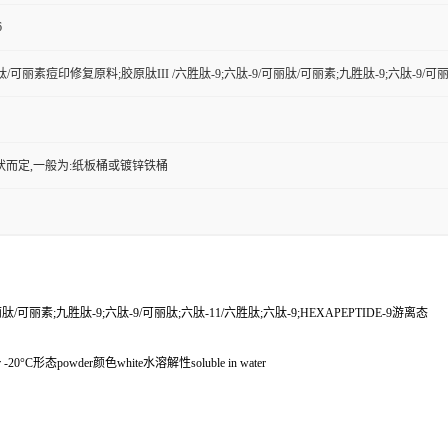
6
肽/可丽素痘印修复原料;胶原肽III /六胜肽-9;六肽-9/可丽肽/可丽素;九胜肽-9;六肽-9/可丽肽
状而定,一般为:纸板桶或镀锌铁桶
/可丽素;九胜肽-9;六肽-9/可丽肽;六肽-11/六胜肽;六肽-9;HEXAPEPTIDE-9游离态
under -20°C形态powder颜色white水溶解性soluble in water