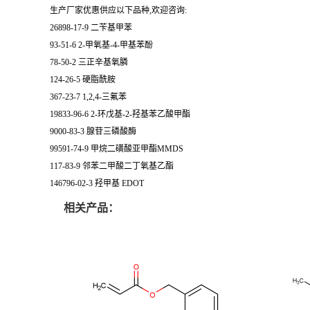
生产厂家优惠供应以下品种,欢迎咨询:
26898-17-9 二苄基甲苯
93-51-6 2-甲氧基-4-甲基苯酚
78-50-2 三正辛基氧膦
124-26-5 硬脂酰胺
367-23-7 1,2,4-三氟苯
19833-96-6 2-环戊基-2-羟基苯乙酸甲酯
9000-83-3 腺苷三磷酸酶
99591-74-9 甲烷二磺酸亚甲酯MMDS
117-83-9 邻苯二甲酸二丁氧基乙酯
146796-02-3 羟甲基 EDOT
相关产品：