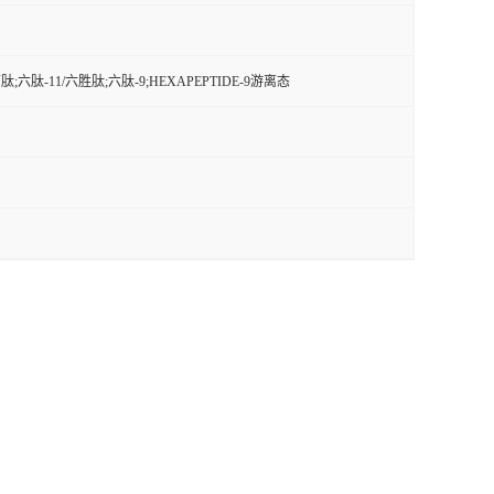
;六肽-11/六胜肽;六肽-9;HEXAPEPTIDE-9游离态