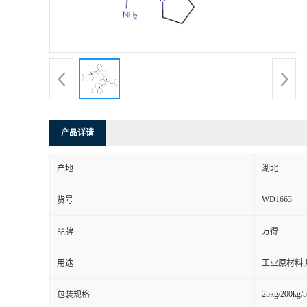
产品详请
产地
湖北
WD1663
货号
品牌
万得
用途
工业原材料
25kg/200kg/5
包装规格