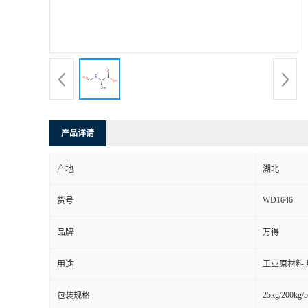
产品详请
产地
湖北
WD1646
货号
品牌
万得
用途
工业原材料
25kg/200kg/5
包装规格