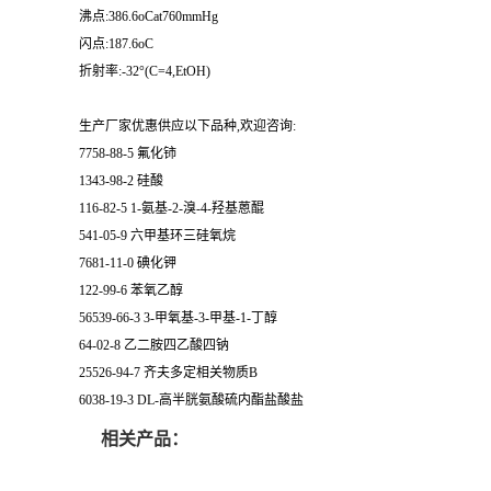
沸点:386.6oCat760mmHg
闪点:187.6oC
折射率:-32°(C=4,EtOH)
生产厂家优惠供应以下品种,欢迎咨询:
7758-88-5 氟化铈
1343-98-2 硅酸
116-82-5 1-氨基-2-溴-4-羟基蒽醌
541-05-9 六甲基环三硅氧烷
7681-11-0 碘化钾
122-99-6 苯氧乙醇
56539-66-3 3-甲氧基-3-甲基-1-丁醇
64-02-8 乙二胺四乙酸四钠
25526-94-7 齐夫多定相关物质B
6038-19-3 DL-高半胱氨酸硫内酯盐酸盐
相关产品：