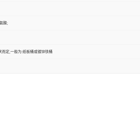
丙氨酸;
状而定,一般为:纸板桶或镀锌铁桶