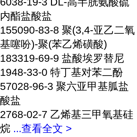
6038-19-3 DL-高半胱氨酸硫
内酯盐酸盐
155090-83-8 聚(3,4-亚乙二氧
基噻吩)-聚(苯乙烯磺酸)
183319-69-9 盐酸埃罗替尼
1948-33-0 特丁基对苯二酚
57028-96-3 聚六亚甲基胍盐
酸盐
2768-02-7 乙烯基三甲氧基硅
烷
...
查看全文 >