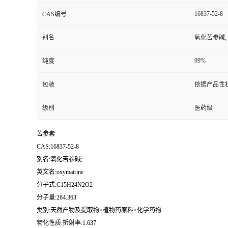
16837-52-8
CAS编号
别名
氧化苦参碱;
99%
纯度
包装
依据产品性
级别
医药级
苦参素
CAS:16837-52-8
别名:氧化苦参碱;
英文名:oxymatrine
分子式:C15H24N2O2
分子量:264.363
类别:天然产物及提取物>植物药原料>化学药物
物化性质:折射率:1.637