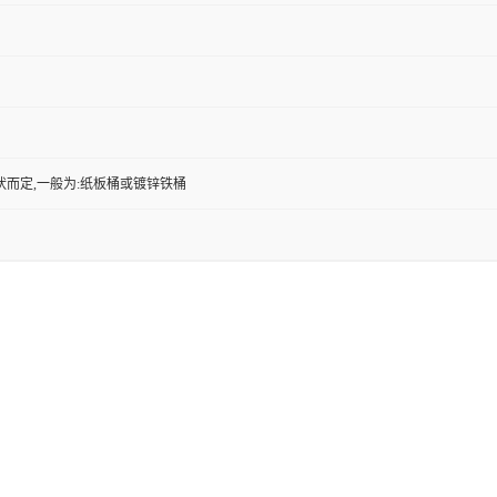
状而定,一般为:纸板桶或镀锌铁桶