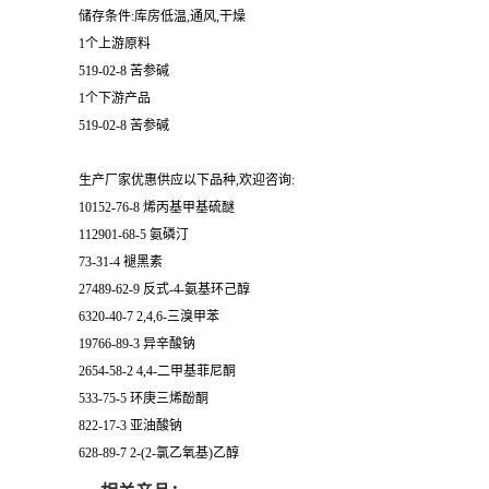
储存条件:库房低温,通风,干燥
1个上游原料
519-02-8 苦参碱
1个下游产品
519-02-8 苦参碱
生产厂家优惠供应以下品种,欢迎咨询:
10152-76-8 烯丙基甲基硫醚
112901-68-5 氨磷汀
73-31-4 褪黑素
27489-62-9 反式-4-氨基环己醇
6320-40-7 2,4,6-三溴甲苯
19766-89-3 异辛酸钠
2654-58-2 4,4-二甲基菲尼酮
533-75-5 环庚三烯酚酮
822-17-3 亚油酸钠
628-89-7 2-(2-氯乙氧基)乙醇