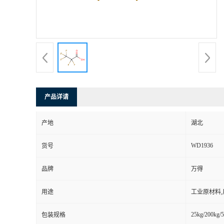
产品详请
产地
湖北
WD1936
货号
品牌
万得
用途
工业原材料
25kg/200kg/5
包装规格