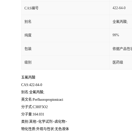
422-64-0
CAS编号
别名
全氟丙酸;
99%
纯度
包装
依据产品性
级别
医药级
五氟丙酸
CAS:422-64-0
别名:全氟丙酸;
英文名:Perfluoropropionicaci
分子式:C3HF5O2
分子量:164.031
类别:其他>化学试剂>卤化物>
物化性质:外观与性状:无色液体