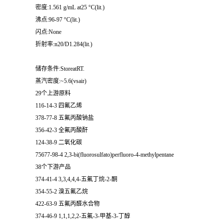
密度:1.561 g/mL at25 °C(lit.)
沸点:96-97 °C(lit.)
闪点:None
折射率:n20/D1.284(lit.)
储存条件:StoreatRT.
蒸汽密度:~5.6(vsair)
29个上游原料
116-14-3 四氟乙烯
378-77-8 五氟丙酸钠盐
356-42-3 全氟丙酸酐
124-38-9 二氧化碳
75677-98-4 2,3-bi(fluorosulfato)perfluoro-4-methylpentane
38个下游产品
374-41-4 3,3,4,4,4-五氟丁烷-2-酮
354-55-2 溴五氟乙烷
422-63-9 五氟丙醛水合物
374-46-9 1,1,1,2,2-五氟-3-甲基-3-丁醇