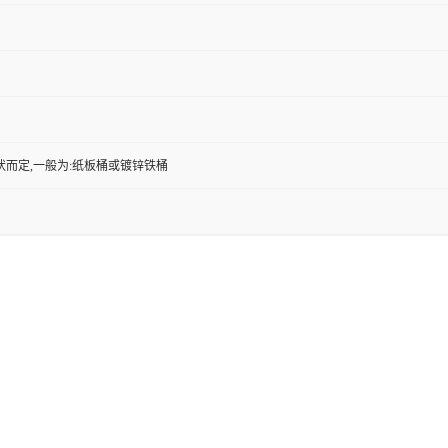
状而定,一般为:纸板桶或镀锌铁桶