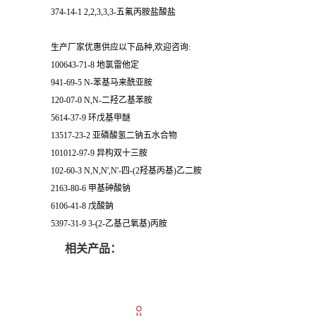
374-14-1 2,2,3,3,3-五氟丙胺盐酸盐
生产厂家优惠供应以下品种,欢迎咨询:
100643-71-8 地氯雷他定
941-69-5 N-苯基马来酰亚胺
120-07-0 N,N-二羟乙基苯胺
5614-37-9 环戊基甲醚
13517-23-2 亚磷酸氢二钠五水合物
101012-97-9 异构双十三胺
102-60-3 N,N,N',N'-四-(2羟基丙基)乙二胺
2163-80-6 甲基砷酸钠
6106-41-8 戊酸鈉
5397-31-9 3-(2-乙基己氧基)丙胺
相关产品：