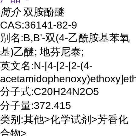
简介
双胺酚醚
CAS:36141-82-9
别名:Β,Β'-双(4-乙酰胺基苯氧
基)乙醚; 地芬尼泰;
英文名:N-[4-[2-[2-(4-
acetamidophenoxy)ethoxy]et
分子式:C20H24N2O5
分子量:372.415
类别:其他>化学试剂>芳香化
合物>