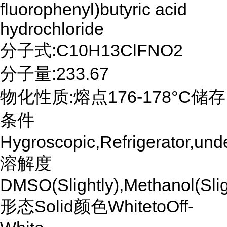
fluorophenyl)butyric acid
hydrochloride
分子式:C10H13ClFNO2
分子量:233.67
物化性质:熔点176-178°C储存
条件
Hygroscopic,Refrigerator,und
溶解度
DMSO(Slightly),Methanol(Slig
形态Solid颜色WhitetoOff-