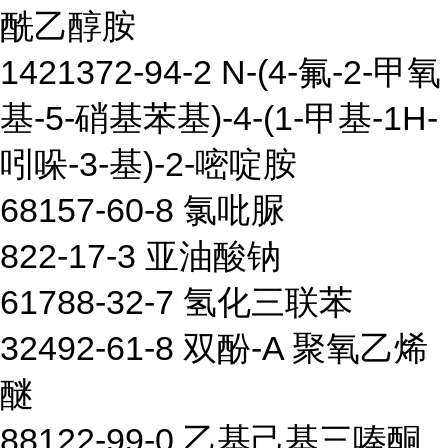
酰乙醇胺
1421372-94-2 N-(4-氟-2-甲氧
基-5-硝基苯基)-4-(1-甲基-1H-
吲哚-3-基)-2-嘧啶胺
68157-60-8 氯吡脲
822-17-3 亚油酸钠
61788-32-7 氢化三联苯
32492-61-8 双酚-A 聚氧乙烯
醚
88122-99-0 乙基己基三嗪酮