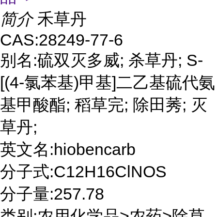
简介
禾草丹
CAS:28249-77-6
别名:硫双灭多威; 杀草丹; S-
[(4-氯苯基)甲基]二乙基硫代氨
基甲酸酯; 稻草完; 除田莠; 灭
草丹;
英文名:hiobencarb
分子式:C12H16ClNOS
分子量:257.78
类别:农用化学品>农药>除草