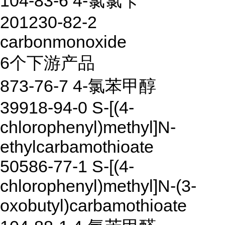
104-83-6 4-氯氯苄
201230-82-2
carbonmonoxide
6个下游产品
873-76-7 4-氯苯甲醇
39918-94-0 S-[(4-
chlorophenyl)methyl]N-
ethylcarbamothioate
50586-77-1 S-[(4-
chlorophenyl)methyl]N-(3-
oxobutyl)carbamothioate