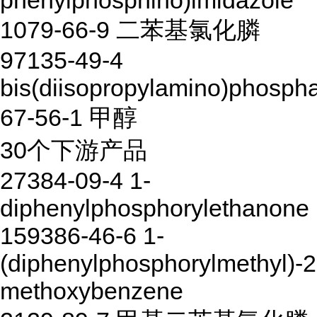
phenylphosphino)imidazole
1079-66-9 二苯基氯化膦
97135-49-4
bis(diisopropylamino)phosphan
67-56-1 甲醇
30个下游产品
27384-09-4 1-
diphenylphosphorylethanone
159386-46-6 1-
(diphenylphosphorylmethyl)-2
methoxybenzene