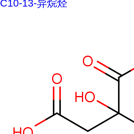
C10-13-异烷烃