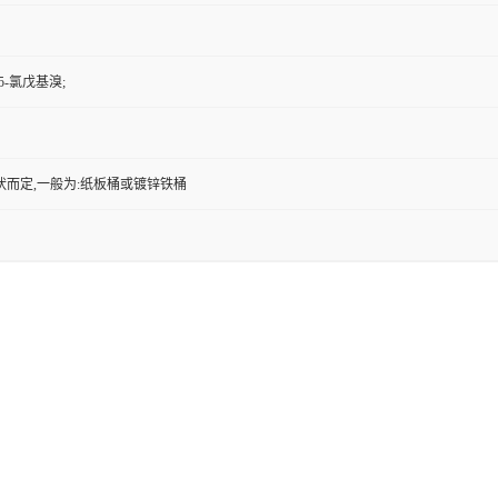
 5-氯戊基溴;
状而定,一般为:纸板桶或镀锌铁桶