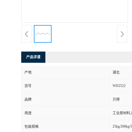
产品详请
产地
湖北
WD2522
货号
品牌
万得
用途
工业原材料
25kg/200kg/5
包装规格