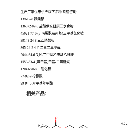
生产厂家优惠供应以下品种,欢迎咨询:
139-12-8 醋酸铝
136572-09-3 盐酸伊立替康三水合物
45021-77-0 (3-丙烯酰胺丙基)三甲基氯化铵
39148-24-8 三乙膦酸铝
365-24-2 4,4'-二氟二苯甲醇
2044-64-6 N,N-二甲基乙酰基乙酰胺
1558-33-4 (氯甲基)甲基-二氯硅烷
12041-50-8 二硼化铝
77-92-9 柠檬酸
99-94-5 对甲基苯甲酸
相关产品：