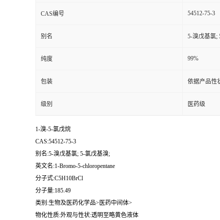
54512-75-3
CAS编号
别名
5-溴戊基氯;
99%
纯度
包装
依据产品性
级别
医药级
1-溴-5-氯戊烷
CAS:54512-75-3
别名:5-溴戊基氯; 5-氯戊基溴;
英文名:1-Bromo-5-chloropentane
分子式:C5H10BrCl
分子量:185.49
类别:生物及医药化学品>医药中间体>
物化性质:外观与性状:透明至略黄色液体