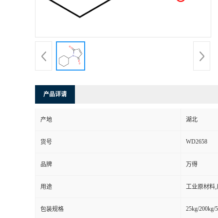
产品详请
产地
湖北
WD2658
货号
品牌
万得
用途
工业原材料
25kg/200kg/5
包装规格