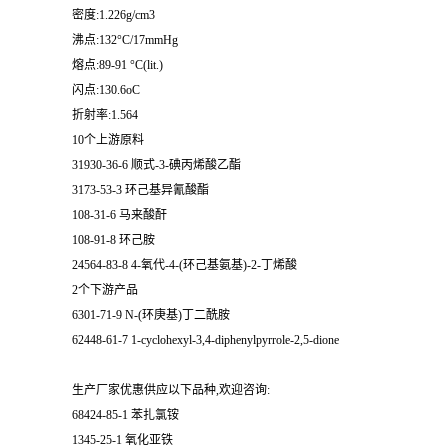
密度:1.226g/cm3
沸点:132°C/17mmHg
熔点:89-91 °C(lit.)
闪点:130.6oC
折射率:1.564
10个上游原料
31930-36-6 顺式-3-碘丙烯酸乙酯
3173-53-3 环己基异氰酸酯
108-31-6 马来酸酐
108-91-8 环己胺
24564-83-8 4-氧代-4-(环己基氨基)-2-丁烯酸
2个下游产品
6301-71-9 N-(环庚基)丁二酰胺
62448-61-7 1-cyclohexyl-3,4-diphenylpyrrole-2,5-dione
生产厂家优惠供应以下品种,欢迎咨询:
68424-85-1 苯扎氯铵
1345-25-1 氧化亚铁