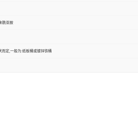
来酰亚胺
状而定,一般为:纸板桶或镀锌铁桶