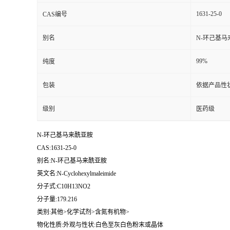
1631-25-0
CAS编号
别名
N-环己基马
99%
纯度
包装
依据产品性
级别
医药级
N-环己基马来酰亚胺
CAS:1631-25-0
别名:N-环己基马来酰亚胺
英文名:N-Cyclohexylmaleimide
分子式:C10H13NO2
分子量:179.216
类别:其他>化学试剂>含氮有机物>
物化性质:外观与性状:白色至灰白色粉末或晶体