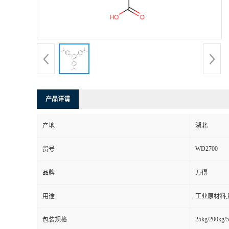
产品详请
产地
湖北
WD2700
货号
品牌
万得
用途
工业原材料
25kg/200kg/5
包装规格