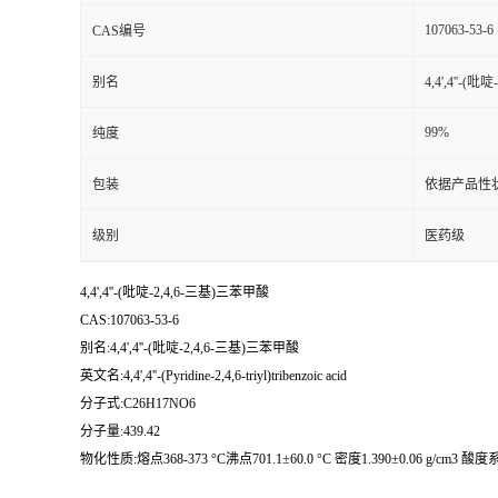
107063-53-6
CAS编号
别名
4,4',4''-(
99%
纯度
包装
依据产品性
级别
医药级
4,4',4''-(吡啶-2,4,6-三基)三苯甲酸
CAS:107063-53-6
别名:4,4',4''-(吡啶-2,4,6-三基)三苯甲酸
英文名:4,4',4''-(Pyridine-2,4,6-triyl)tribenzoic acid
分子式:C26H17NO6
分子量:439.42
物化性质:熔点368-373 °C沸点701.1±60.0 °C 密度1.390±0.06 g/cm3 酸度系数