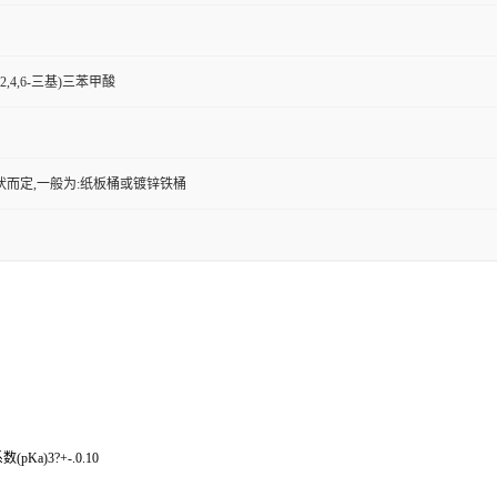
吡啶-2,4,6-三基)三苯甲酸
状而定,一般为:纸板桶或镀锌铁桶
(pKa)3?+-.0.10