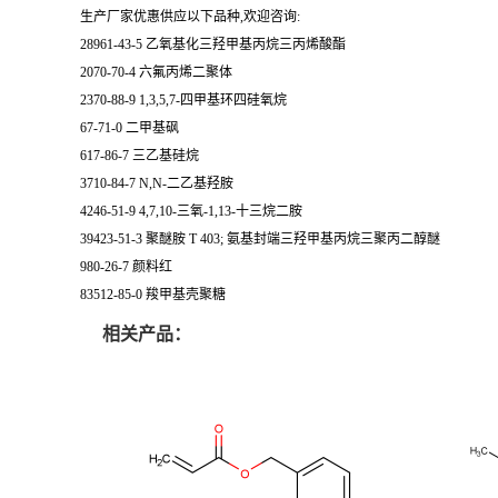
生产厂家优惠供应以下品种,欢迎咨询:
28961-43-5 乙氧基化三羟甲基丙烷三丙烯酸酯
2070-70-4 六氟丙烯二聚体
2370-88-9 1,3,5,7-四甲基环四硅氧烷
67-71-0 二甲基砜
617-86-7 三乙基硅烷
3710-84-7 N,N-二乙基羟胺
4246-51-9 4,7,10-三氧-1,13-十三烷二胺
39423-51-3 聚醚胺 T 403; 氨基封端三羟甲基丙烷三聚丙二醇醚
980-26-7 颜料红
83512-85-0 羧甲基壳聚糖
相关产品：