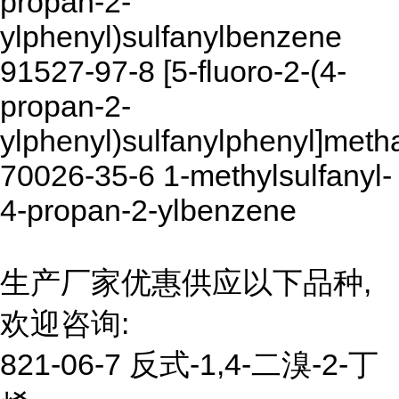
propan-2-
ylphenyl)sulfanylbenzene
91527-97-8 [5-fluoro-2-(4-
propan-2-
ylphenyl)sulfanylphenyl]meth
70026-35-6 1-methylsulfanyl-
4-propan-2-ylbenzene
生产厂家优惠供应以下品种,
欢迎咨询:
821-06-7 反式-1,4-二溴-2-丁