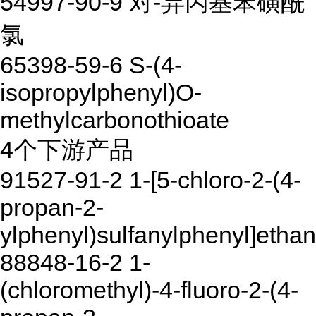
54997-90-9 对-异丙基苯磺酰
氯
65398-59-6 S-(4-
isopropylphenyl)O-
methylcarbonothioate
4个下游产品
91527-91-2 1-[5-chloro-2-(4-
propan-2-
ylphenyl)sulfanylphenyl]etha
88848-16-2 1-
(chloromethyl)-4-fluoro-2-(4-