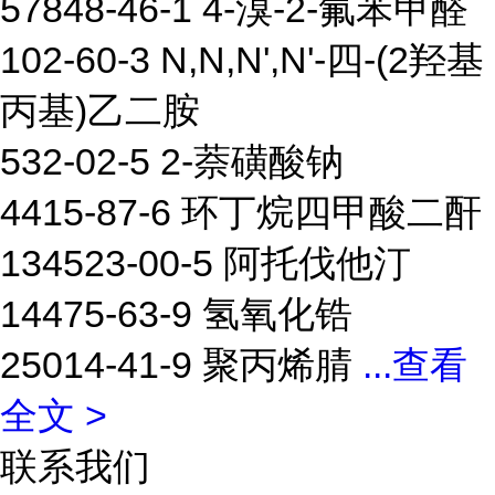
57848-46-1 4-溴-2-氟苯甲醛
102-60-3 N,N,N',N'-四-(2羟基
丙基)乙二胺
532-02-5 2-萘磺酸钠
4415-87-6 环丁烷四甲酸二酐
134523-00-5 阿托伐他汀
14475-63-9 氢氧化锆
25014-41-9 聚丙烯腈
...
查看
全文 >
联系我们