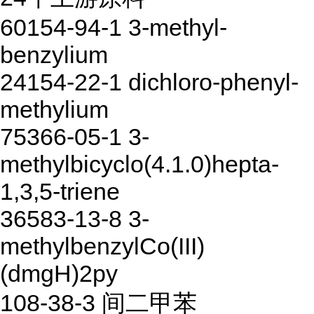
60154-94-1 3-methyl-
benzylium
24154-22-1 dichloro-phenyl-
methylium
75366-05-1 3-
methylbicyclo(4.1.0)hepta-
1,3,5-triene
36583-13-8 3-
methylbenzylCo(III)
(dmgH)2py
108-38-3 间二甲苯