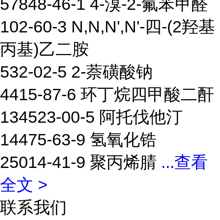
57848-46-1 4-溴-2-氟苯甲醛
102-60-3 N,N,N',N'-四-(2羟基
丙基)乙二胺
532-02-5 2-萘磺酸钠
4415-87-6 环丁烷四甲酸二酐
134523-00-5 阿托伐他汀
14475-63-9 氢氧化锆
25014-41-9 聚丙烯腈
...
查看
全文 >
联系我们